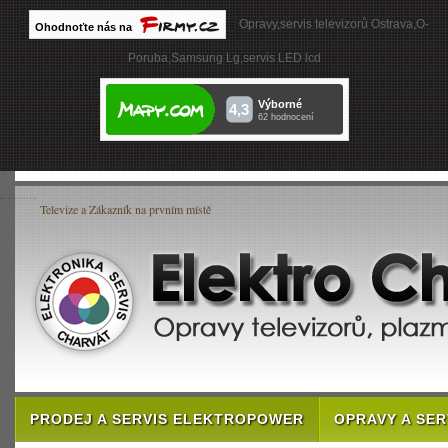
Opravy,servis televizorů Ostrava,O-
Poruba,Samsung Lg,servis LED lcd
Televize a Zákazník na prvním místě
PRODEJ A SERVIS ELEKTROPOWER
OPRAVY A SE