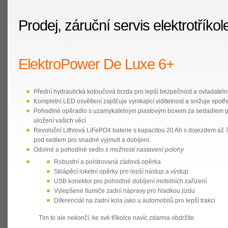
OBJEDNÁVKA K NACENĚNÍ OPRAVY
OPRAVY TELEV
Prodej, záruční servis elektrotříkol
ElektroPower De Luxe 6+
Přední hydraulická kotoučová brzda
pro lepší bezpečnost a ovladateln
Kompletní LED osvětlení
zajišťuje vynikající viditelnost a snižuje spot
Pohodlné opěradlo s uzamykatelným plastovým boxem
za sedadlem p
uložení vašich věcí
Revoluční Lithiová LiFePO4 baterie
s kapacitou 20 Ah s dojezdem až 
pod sedlem pro snadné vyjmutí a dobíjení.
Odolné a pohodlné sedlo
s možností nastavení polohy
Robustní a polstrovaná
zádová opěrka
Sklápěcí loketní opěrky
pro lepší nástup a výstup
USB konektor
pro pohodlné dobíjení mobilních zařízení
Vylepšené tlumiče
zadní nápravy pro hladkou jízdu
Diferenciál na zadní kola
jako u automobilů pro lepší trakci
Tím to ale nekončí, ke své tříkolce navíc zdarma obdržíte: