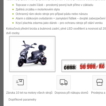
Topcase
v zadní části – prostorný pevný kufr přímo v základu
Zpětná zrcátka
v motorkovém stylu
Ochranný rám
okolo stroje pro případ pádu nebo nárazu
Alarm s dálkovým ovládáním + zamykání řídítek
– dvojité zabezpečení 
Krycí plachta zdarma
jako dárek – pro ochranu stroje při stání venku
Kotoučová přední brzda a bubnová zadní, plné LED osvětlení a nosnost až
20
dvě osoby.
Záruka 10 let na moto
ry všech strojů
D
oprava při nákupu domů
P
rodejna a
Doplňkové parametry