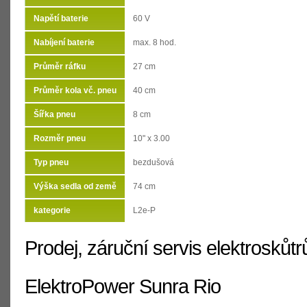
Napětí baterie
60 V
Nabíjení baterie
max. 8 hod.
Průměr ráfku
27 cm
Průměr kola vč. pneu
40 cm
Šířka pneu
8 cm
Rozměr pneu
10" x 3.00
Typ pneu
bezdušová
Výška sedla od země
74 cm
kategorie
L2e-P
Prodej, záruční servis elektroskůtr
ElektroPower Sunra Rio