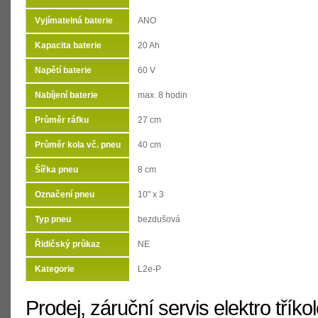
Vyjímatelná baterie
ANO
Kapacita baterie
20 Ah
Napětí baterie
60 V
Nabíjení baterie
max. 8 hodin
Průměr ráfku
27 cm
Průměr kola vč. pneu
40 cm
Šířka pneu
8 cm
Označení pneu
10" x 3
Typ pneu
bezdušová
Řidičský průkaz
NE
Kategorie
L2e-P
Prodej, záruční servis elektro tříko