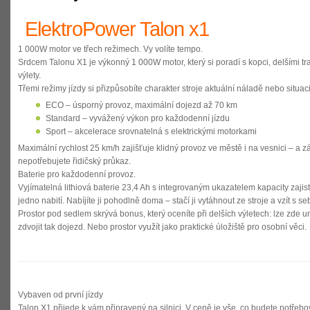
ElektroPower Talon x1
1 000W motor ve třech režimech. Vy volíte tempo.
Srdcem Talonu X1 je výkonný
1 000W motor
, který si poradí s kopci, delšími 
výlety.
Třemi režimy jízdy si přizpůsobíte charakter stroje aktuální náladě nebo situaci
ECO
– úsporný provoz, maximální dojezd až 70 km
Standard
– vyvážený výkon pro každodenní jízdu
Sport
– akcelerace srovnatelná s elektrickými motorkami
Maximální rychlost 25 km/h zajišťuje klidný provoz ve městě i na vesnici – a
nepotřebujete řidičský průkaz.
Baterie pro každodenní provoz.
Vyjímatelná
lithiová baterie 23,4 Ah
s integrovaným ukazatelem kapacity zajis
jedno nabití. Nabíjíte ji pohodlně doma – stačí ji vytáhnout ze stroje a vzít s se
Prostor pod sedlem skrývá bonus, který oceníte při delších výletech:
lze zde um
zdvojit tak dojezd. Nebo prostor využít jako praktické úložiště pro osobní věci.
Vybaven od první jízdy
Talon X1 přijede k vám připravený na silnici. V ceně je vše, co budete potřebo