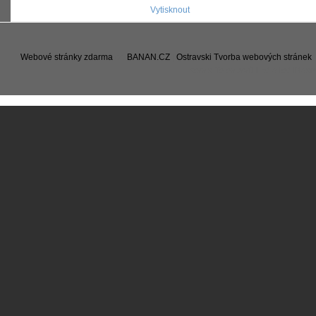
Vytisknout
Webové stránky zdarma
od
BANAN.CZ
|
Ostravski Tvorba webových stránek
servis Televizorů Lcd a led Pla