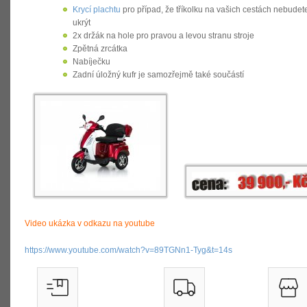
Krycí plachtu
pro případ, že tříkolku na vašich cestách nebudet
ukrýt
2x držák na hole
pro pravou a levou stranu stroje
Zpětná zrcátka
Nabíječku
Zadní úložný kufr
je samozřejmě také součástí
Video ukázka v odkazu na youtube
https://www.youtube.com/watch?v=89TGNn1-Tyg&t=14s