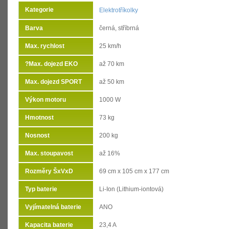
Kategorie
Elektrotříkolky
Barva
černá, stříbrná
Max. rychlost
25 km/h
?
Max. dojezd EKO
až 70 km
Max. dojezd SPORT
až 50 km
Výkon motoru
1000 W
Hmotnost
73 kg
Nosnost
200 kg
Max. stoupavost
až 16%
Rozměry ŠxVxD
69 cm x 105 cm x 177 cm
Typ baterie
Li-Ion (Lithium-iontová)
Vyjímatelná baterie
ANO
Kapacita baterie
23,4 A