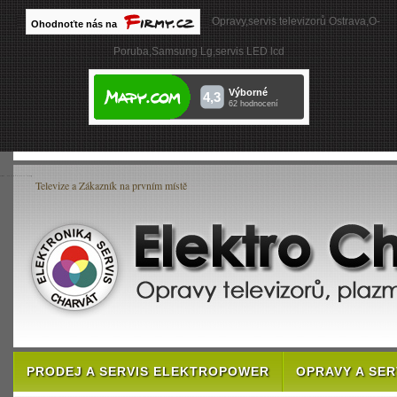
Opravy,servis televizorů Ostrava,O-
Poruba,Samsung Lg,servis LED lcd
Televize a Zákazník na prvním místě
PRODEJ A SERVIS ELEKTROPOWER
OPRAVY A SE