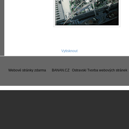
Vytisknout
Webové stránky zdarma
od
BANAN.CZ
|
Ostravski Tvorba webových stránek
servis Televizorů Lcd a led Pla