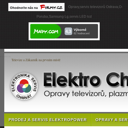
Opravy,servis televizorů Ostrava,O-
Poruba,Samsung Lg,servis LED lcd
Televize a Zákazník na prvním místě
PRODEJ A SERVIS ELEKTROPOWER
OPRAVY A SE